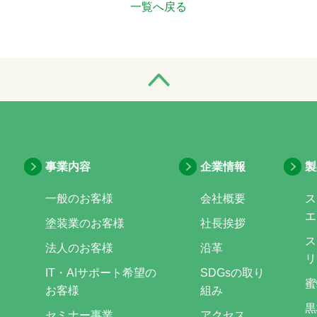
一覧へ戻る
事業内容
企業情報
製
一般のお客様
会社概要
ス
エ
塗装業のお客様
社長挨拶
ス
法人のお客様
沿革
リ
IT・AIサポート希望の
SDGsの取り
蜜
お客様
組み
黒
セミナー事業
アクセス