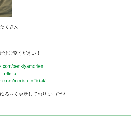
たくさん！
gramもぜひご覧ください！
ok.com/penkiyamorien
_official
m.com/morien_official/
る～く更新しております(^^)/