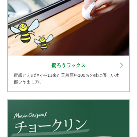
蜜ろうワックス
蜜蝋とえの油から出来た天然原料100％の体に優しい木
部ツヤ出し剤。