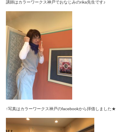
講師はカラーワークス神戸でおなじみのrika先生です♪
↑写真はカラーワークス神戸のfacebookから拝借しました★