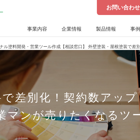
お問い合わ
事業内容
企業情報
製品情報
事
リジナル塗料開発・営業ツール作成【相談窓口】 外壁塗装・屋根塗装で差
料で差別化！契約数アップ
業マンが売りたくなるツ