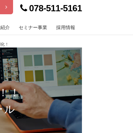
078-511-5161
せ
例紹介
セミナー事業
採用情報
別化！
！！
ール