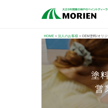
HOME
>
法人のお客様
> OEM塗料/オ
塗
営