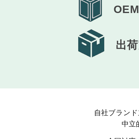
OE
出荷
自社ブランド
中立