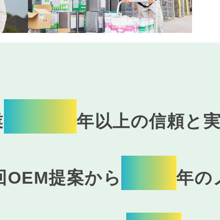
100
業
年以上の信頼と
15
回OEM提案から
年の