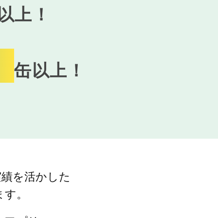
以上！
0
缶以上！
実績を活かした
ます。