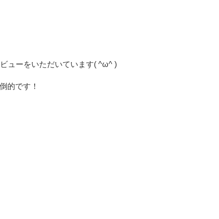
をいただいています( ^ω^ )
倒的です！