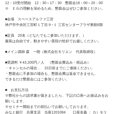
12：10受付開始 12：30～17：30 懇親会18：00～20：00
※ ＥＧの理解を深めるため、懇親会はぜひご参加ください。
■会場 スペースアルファ三宮
神戸市中央区三宮町１丁目９−１ 三宮センタープラザ東館6階
■定員 20名（どなたでもご参加いただけます。）
服装は自由です。動きやすい普段の恰好でお越しください。
■メイン講師 森 一朗（株式会社モリエン 代表取締役）
■受講料 ￥43,200円／人 （懇親会費込み・税込み）
・キャンセルの場合… 15日前までにご連絡ください。
・懇親会に不参加の場合も、懇親会費は返金できません。
できるだけ懇親会にはご参加ください。
■ お支払方法
※弊社からの請求書が届きましたら、下記の口座へお振込みをお
願いします。
※セミナー開始までの前払いでお願いしております。
みなと銀行 兵庫支店 当座1201084 口座名義 ： カ）モリ